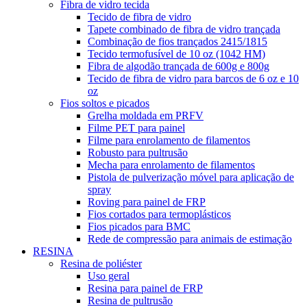
Fibra de vidro tecida
Tecido de fibra de vidro
Tapete combinado de fibra de vidro trançada
Combinação de fios trançados 2415/1815
Tecido termofusível de 10 oz (1042 HM)
Fibra de algodão trançada de 600g e 800g
Tecido de fibra de vidro para barcos de 6 oz e 10
oz
Fios soltos e picados
Grelha moldada em PRFV
Filme PET para painel
Filme para enrolamento de filamentos
Robusto para pultrusão
Mecha para enrolamento de filamentos
Pistola de pulverização móvel para aplicação de
spray
Roving para painel de FRP
Fios cortados para termoplásticos
Fios picados para BMC
Rede de compressão para animais de estimação
RESINA
Resina de poliéster
Uso geral
Resina para painel de FRP
Resina de pultrusão