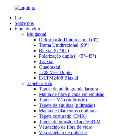
Lar
Sobre nós
Fibra de vidro
Multiaxial
Deformação Unidirecional (0°)
Trama Unidirecional (90°)
Biaxial (0°/90°)
Polarização dupla (+45°/-45°)
Triaxial
Quadraxial
1708 Viés Duplo
E-LTM2408 Biaxial
Tapete e Véu
Tapete de pó de grande largura
Manta de fibra picada em emulsão
Tapete + Véu (pultrusão)
Tapete de agulhas (pultrusão)
Manta de filamentos contínuos
Tapete costurado (EMK)
Tapete de infusão / Tapete RTM
Véu/tecido de fibra de vidro
Véu sintético de poliéster