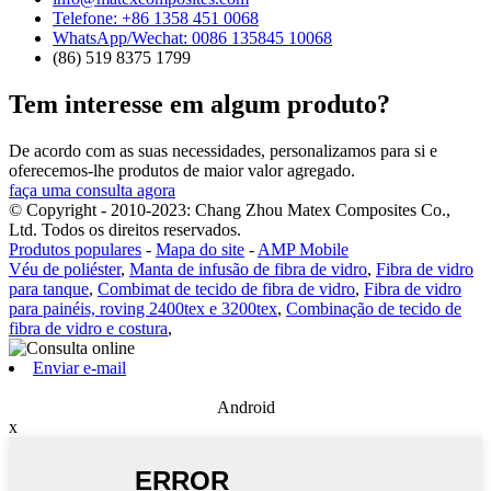
Telefone: +86 1358 451 0068
WhatsApp/Wechat: 0086 135845 10068
(86) 519 8375 1799
Tem interesse em algum produto?
De acordo com as suas necessidades, personalizamos para si e
oferecemos-lhe produtos de maior valor agregado.
faça uma consulta agora
© Copyright - 2010-2023: Chang Zhou Matex Composites Co.,
Ltd. Todos os direitos reservados.
Produtos populares
-
Mapa do site
-
AMP Mobile
Véu de poliéster
,
Manta de infusão de fibra de vidro
,
Fibra de vidro
para tanque
,
Combimat de tecido de fibra de vidro
,
Fibra de vidro
para painéis, roving 2400tex e 3200tex
,
Combinação de tecido de
fibra de vidro e costura
,
Enviar e-mail
Android
x