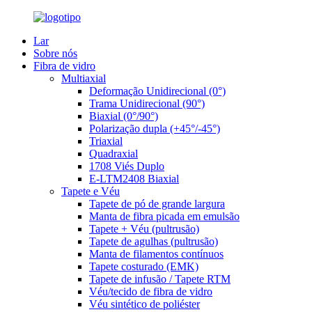
Lar
Sobre nós
Fibra de vidro
Multiaxial
Deformação Unidirecional (0°)
Trama Unidirecional (90°)
Biaxial (0°/90°)
Polarização dupla (+45°/-45°)
Triaxial
Quadraxial
1708 Viés Duplo
E-LTM2408 Biaxial
Tapete e Véu
Tapete de pó de grande largura
Manta de fibra picada em emulsão
Tapete + Véu (pultrusão)
Tapete de agulhas (pultrusão)
Manta de filamentos contínuos
Tapete costurado (EMK)
Tapete de infusão / Tapete RTM
Véu/tecido de fibra de vidro
Véu sintético de poliéster