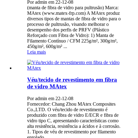
Por admin em 22-12-08
(manta de fibra de vidro para pultrusão) Marca:
MAtex (www.matex-frp.com) A MAtex produz
diversos tipos de mantas de fibra de vidro para o
processo de pultrusão, visando melhorar o
desempenho dos perfis de PRFV (Plástico
Reforçado com Fibra de Vidro): 1) Manta de
Filamento Contínuo / CFM 225g/m², 300g/m²,
450g/m², 600g/m² ...
Leia mais
Véu/tecido de revestimento em fibra
de vidro MAtex
Por admin em 22-12-08
Fornecedor: Chang Zhou MAtex Composites
Co.,LTD. O véu/tecido de revestimento é
produzido com fibra de vidro E/ECR e fibra de
vidro tipo C, apresentando características como
alta resistência, resistência a ácidos e à corrosão.
1. Tipos de véu de revestimento por filamento
enrolado...