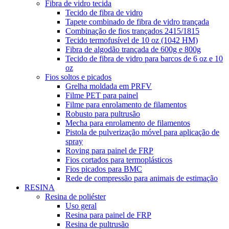
Fibra de vidro tecida
Tecido de fibra de vidro
Tapete combinado de fibra de vidro trançada
Combinação de fios trançados 2415/1815
Tecido termofusível de 10 oz (1042 HM)
Fibra de algodão trançada de 600g e 800g
Tecido de fibra de vidro para barcos de 6 oz e 10
oz
Fios soltos e picados
Grelha moldada em PRFV
Filme PET para painel
Filme para enrolamento de filamentos
Robusto para pultrusão
Mecha para enrolamento de filamentos
Pistola de pulverização móvel para aplicação de
spray
Roving para painel de FRP
Fios cortados para termoplásticos
Fios picados para BMC
Rede de compressão para animais de estimação
RESINA
Resina de poliéster
Uso geral
Resina para painel de FRP
Resina de pultrusão