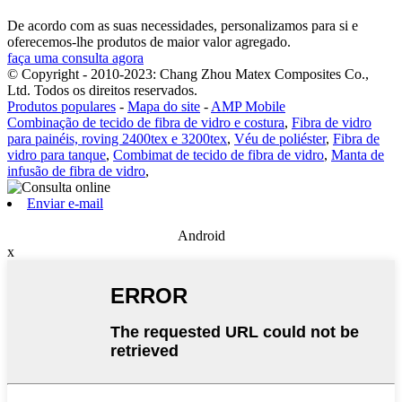
De acordo com as suas necessidades, personalizamos para si e
oferecemos-lhe produtos de maior valor agregado.
faça uma consulta agora
© Copyright - 2010-2023: Chang Zhou Matex Composites Co.,
Ltd. Todos os direitos reservados.
Produtos populares
-
Mapa do site
-
AMP Mobile
Combinação de tecido de fibra de vidro e costura
,
Fibra de vidro
para painéis, roving 2400tex e 3200tex
,
Véu de poliéster
,
Fibra de
vidro para tanque
,
Combimat de tecido de fibra de vidro
,
Manta de
infusão de fibra de vidro
,
Enviar e-mail
Android
x