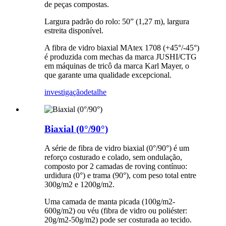
de peças compostas.
Largura padrão do rolo: 50” (1,27 m), largura
estreita disponível.
A fibra de vidro biaxial MAtex 1708 (+45°/-45°)
é produzida com mechas da marca JUSHI/CTG
em máquinas de tricô da marca Karl Mayer, o
que garante uma qualidade excepcional.
investigação
detalhe
Biaxial (0°/90°)
A série de fibra de vidro biaxial (0°/90°) é um
reforço costurado e colado, sem ondulação,
composto por 2 camadas de roving contínuo:
urdidura (0°) e trama (90°), com peso total entre
300g/m2 e 1200g/m2.
Uma camada de manta picada (100g/m2-
600g/m2) ou véu (fibra de vidro ou poliéster:
20g/m2-50g/m2) pode ser costurada ao tecido.