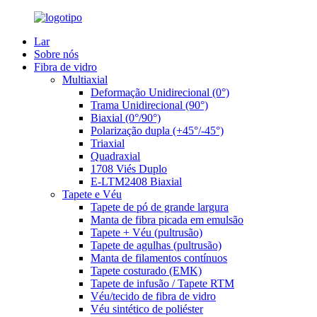
Lar
Sobre nós
Fibra de vidro
Multiaxial
Deformação Unidirecional (0°)
Trama Unidirecional (90°)
Biaxial (0°/90°)
Polarização dupla (+45°/-45°)
Triaxial
Quadraxial
1708 Viés Duplo
E-LTM2408 Biaxial
Tapete e Véu
Tapete de pó de grande largura
Manta de fibra picada em emulsão
Tapete + Véu (pultrusão)
Tapete de agulhas (pultrusão)
Manta de filamentos contínuos
Tapete costurado (EMK)
Tapete de infusão / Tapete RTM
Véu/tecido de fibra de vidro
Véu sintético de poliéster