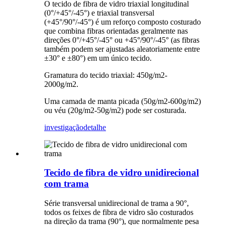
O tecido de fibra de vidro triaxial longitudinal
(0°/+45°/-45°) e triaxial transversal
(+45°/90°/-45°) é um reforço composto costurado
que combina fibras orientadas geralmente nas
direções 0°/+45°/-45° ou +45°/90°/-45° (as fibras
também podem ser ajustadas aleatoriamente entre
±30° e ±80°) em um único tecido.
Gramatura do tecido triaxial: 450g/m2-
2000g/m2.
Uma camada de manta picada (50g/m2-600g/m2)
ou véu (20g/m2-50g/m2) pode ser costurada.
investigação
detalhe
Tecido de fibra de vidro unidirecional
com trama
Série transversal unidirecional de trama a 90°,
todos os feixes de fibra de vidro são costurados
na direção da trama (90°), que normalmente pesa