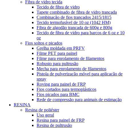
Fibra de vidro tecida
Tecido de fibra de vidro
Tapete combinado de fibra de vidro trançada
Combinação de fios trançados 2415/1815
Tecido termofusível de 10 oz (1042 HM)
Fibra de algodão trançada de 600g e 800g
Tecido de fibra de vidro para barcos de 6 oz e 10
oz
Fios soltos e picados
Grelha moldada em PRFV
Filme PET para painel
Filme para enrolamento de filamentos
Robusto para pultrusão
Mecha para enrolamento de filamentos
Pistola de pulverização móvel para aplicação de
spray
Roving para painel de FRP
Fios cortados para termoplásticos
Fios picados para BMC
Rede de compressão para animais de estimação
RESINA
Resina de poliéster
Uso geral
Resina para painel de FRP
Resina de pultrusão