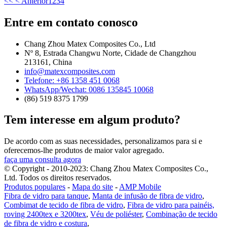
<<
< Anterior
1
2
3
4
Entre em contato conosco
Chang Zhou Matex Composites Co., Ltd
Nº 8, Estrada Changwu Norte, Cidade de Changzhou
213161, China
info@matexcomposites.com
Telefone: +86 1358 451 0068
WhatsApp/Wechat: 0086 135845 10068
(86) 519 8375 1799
Tem interesse em algum produto?
De acordo com as suas necessidades, personalizamos para si e
oferecemos-lhe produtos de maior valor agregado.
faça uma consulta agora
© Copyright - 2010-2023: Chang Zhou Matex Composites Co.,
Ltd. Todos os direitos reservados.
Produtos populares
-
Mapa do site
-
AMP Mobile
Fibra de vidro para tanque
,
Manta de infusão de fibra de vidro
,
Combimat de tecido de fibra de vidro
,
Fibra de vidro para painéis,
roving 2400tex e 3200tex
,
Véu de poliéster
,
Combinação de tecido
de fibra de vidro e costura
,