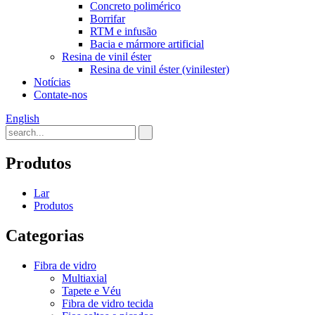
Concreto polimérico
Borrifar
RTM e infusão
Bacia e mármore artificial
Resina de vinil éster
Resina de vinil éster (vinilester)
Notícias
Contate-nos
English
Produtos
Lar
Produtos
Categorias
Fibra de vidro
Multiaxial
Tapete e Véu
Fibra de vidro tecida